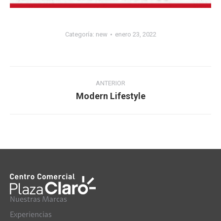
Categoría:
new
enero 23, 2022
Navegación
ANTERIOR
entre
Modern Lifestyle
Álbum
álbumes
anterior:
Nuestras Marcas
Experiencias