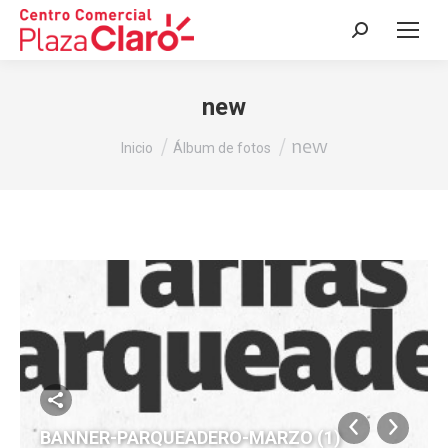
Buscar:
new
Estás aquí:
new
Inicio
Álbum de fotos
BANNER-PARQUEADERO-MARZO (1)