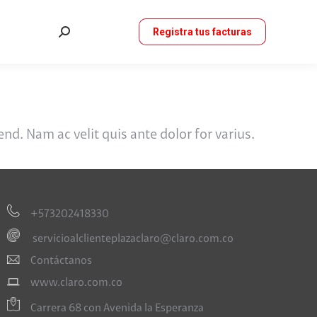
Registra tus facturas
Buscar:
Facebook
Instagram
page
page
opens
opens
in
in
new
new
window
window
nd. Nam ac velit quis ante dolor for varius.
+573202418330
servicioalclienteplazaclaro@claro.com.co
Contáctanos
www.claro.com.co
Carrera 68 con Avenida la Esperanza