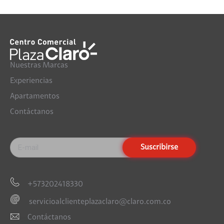
Nuestras Marcas
Experiencias
Apartamentos
Contáctanos
+573202418330
servicioalclienteplazaclaro@claro.com.co
Contáctanos