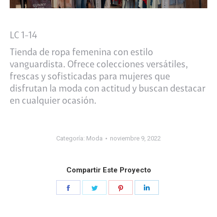
LC 1-14
Tienda de ropa femenina con estilo
vanguardista. Ofrece colecciones versátiles,
frescas y sofisticadas para mujeres que
disfrutan la moda con actitud y buscan destacar
en cualquier ocasión.
Categoría:
Moda
noviembre 9, 2022
Compartir Este Proyecto
Share
Share
Share
Share
on
on
on
on
Facebook
Twitter
Pinterest
LinkedIn