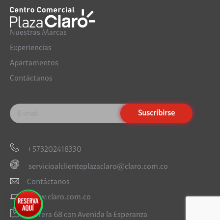
Nuestras Marcas
Experiencias
Apartamentos
Contáctanos
+573202418330
servicioalclienteplazaclaro@claro.com.co
Contáctanos
www.claro.com.co
Carrera 68 con Avenida la Esperanza