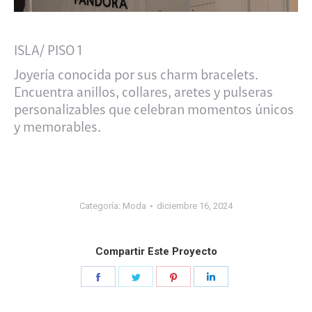
ISLA/ PISO 1
Joyería conocida por sus charm bracelets.
Encuentra anillos, collares, aretes y pulseras
personalizables que celebran momentos únicos
y memorables.
Categoría:
Moda
diciembre 16, 2024
Compartir Este Proyecto
Share
Share
Share
Share
on
on
on
on