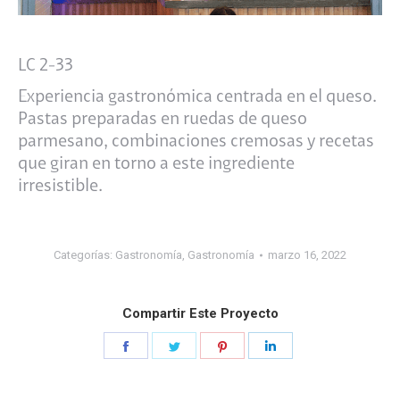
LC 2-33
Experiencia gastronómica centrada en el queso.
Pastas preparadas en ruedas de queso
parmesano, combinaciones cremosas y recetas
que giran en torno a este ingrediente
irresistible.
Categorías:
Gastronomía
,
Gastronomía
marzo 16, 2022
Compartir Este Proyecto
Share
Share
Share
Share
on
on
on
on
Facebook
Twitter
Pinterest
LinkedIn