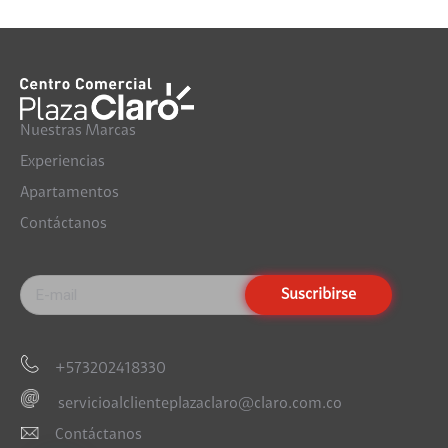
Nuestras Marcas
Experiencias
Apartamentos
Contáctanos
+573202418330
servicioalclienteplazaclaro@claro.com.co
Contáctanos