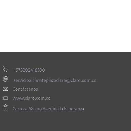
+573202418330
servicioalclienteplazaclaro@claro.com.co
Contáctanos
www.claro.com.co
Carrera 68 con Avenida la Esperanza