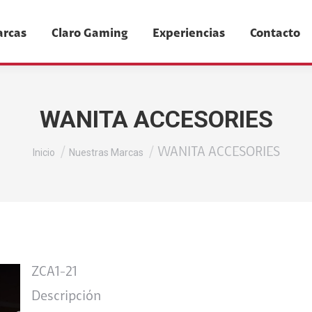
arcas
Claro Gaming
Experiencias
Contacto
WANITA ACCESORIES
Estás aquí:
WANITA ACCESORIES
Inicio
Nuestras Marcas
ZCA1-21
Descripción