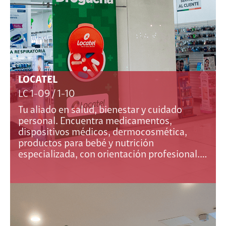
LOCATEL
LC 1-09 / 1-10
Tu aliado en salud, bienestar y cuidado
personal. Encuentra medicamentos,
dispositivos médicos, dermocosmética,
productos para bebé y nutrición
especializada, con orientación profesional.…