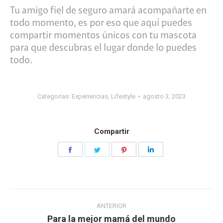
Tu amigo fiel de seguro amará acompañarte en
todo momento, es por eso que aquí puedes
compartir momentos únicos con tu mascota
para que descubras el lugar donde lo puedes
todo.
Categorías:
Experiencias
,
Lifestyle
agosto 3, 2023
Compartir
Share
Share
Share
Share
on
on
on
on
Facebook
Twitter
Pinterest
LinkedIn
Navegación
ANTERIOR
entre
Para la mejor mamá del mundo
Publicación
publicaciones