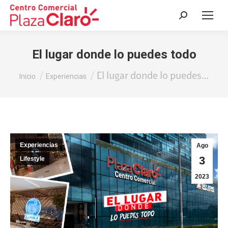
Buscar:
El lugar donde lo puedes todo​
Estás aquí:
El lugar donde lo puedes…
Inicio
Experiencias
Experiencias
Ago
3
Lifestyle
2023