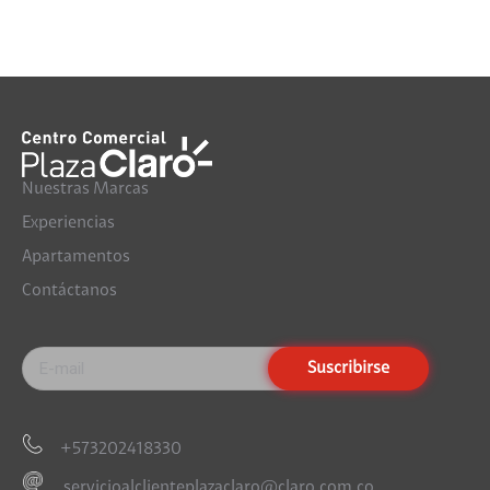
Nuestras Marcas
Experiencias
Apartamentos
Contáctanos
+573202418330
servicioalclienteplazaclaro@claro.com.co