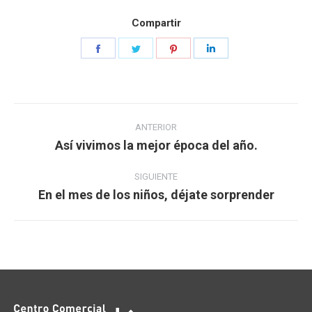
Compartir
Share
Share
Share
Share
on
on
on
on
Facebook
Twitter
Pinterest
LinkedIn
Navegación
ANTERIOR
entre
Así vivimos la mejor época del año.​
Publicación
publicaciones
anterior:
SIGUIENTE
En el mes de los niños, déjate sorprender
Publicación
siguiente: