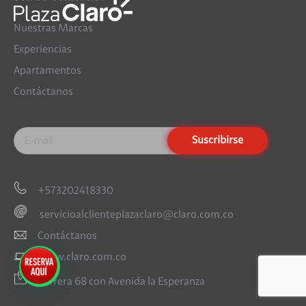
Nuestras Marcas
Experiencias
Apartamentos
Contáctanos
+573202418330
servicioalclienteplazaclaro@claro.com.co
Contáctanos
www.claro.com.co
Carrera 68 con Avenida la Esperanza