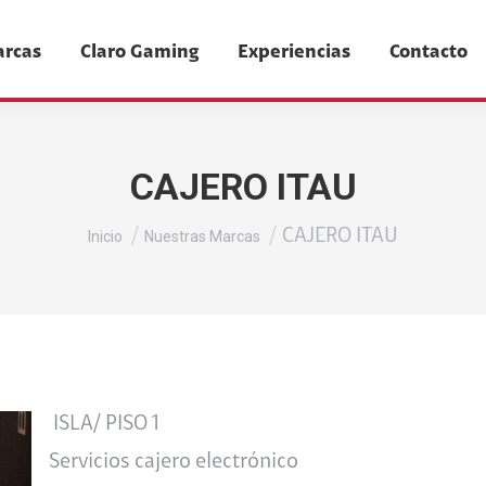
arcas
Claro Gaming
Experiencias
Contacto
CAJERO ITAU
Estás aquí:
CAJERO ITAU
Inicio
Nuestras Marcas
ISLA/ PISO 1
Servicios cajero electrónico