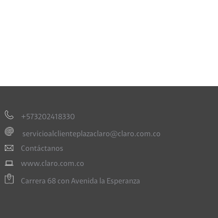
+573202418330
servicioalclienteplazaclaro@claro.com.co
Contáctanos
www.claro.com.co
Carrera 68 con Avenida la Esperanza