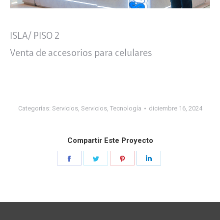
ISLA/ PISO 2
Venta de accesorios para celulares
Categorías:
Servicios
,
Servicios
,
Tecnología
diciembre 16, 2024
Compartir Este Proyecto
Share
Share
Share
Share
on
on
on
on
Facebook
Twitter
Pinterest
LinkedIn