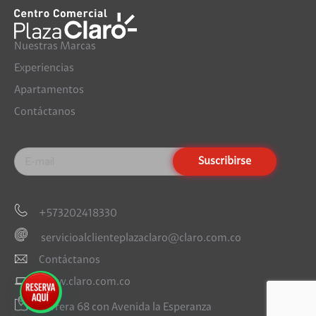
Nuestras Marcas
Experiencias
Apartamentos
Contáctanos
+573202418330
servicioalclienteplazaclaro@claro.com.co
Contáctanos
www.claro.com.co
Carrera 68 con Avenida la Esperanza