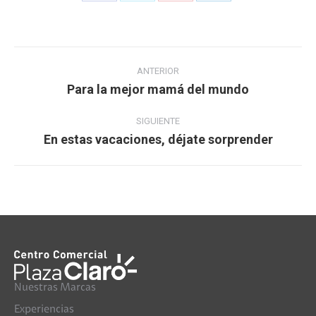
on
on
on
on
Facebook
Twitter
Pinterest
LinkedIn
Navegación
ANTERIOR
entre
Para la mejor mamá del mundo
Publicación
publicaciones
anterior:
SIGUIENTE
En estas vacaciones, déjate sorprender
Publicación
siguiente:
Nuestras Marcas
Experiencias