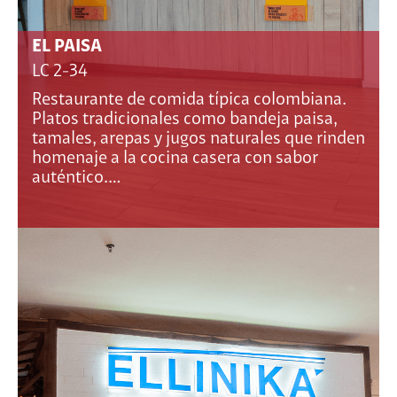
EL PAISA
LC 2-34
Restaurante de comida típica colombiana.
Platos tradicionales como bandeja paisa,
tamales, arepas y jugos naturales que rinden
homenaje a la cocina casera con sabor
auténtico.…