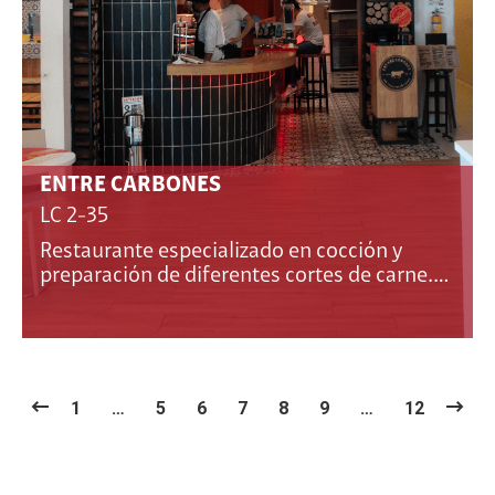
ENTRE CARBONES
LC 2-35
Restaurante especializado en cocción y
preparación de diferentes cortes de carne.…
1
…
5
6
7
8
9
…
12