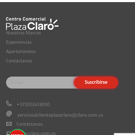
Nuestras Marcas
Experiencias
Apartamentos
Contáctanos
+573202418330
servicioalclienteplazaclaro@claro.com.co
Contáctanos
www.claro.com.co