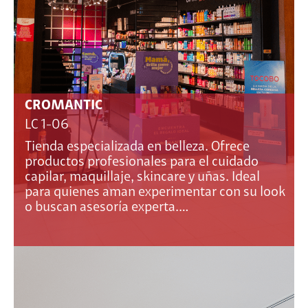
CROMANTIC
LC 1-06
Tienda especializada en belleza. Ofrece
productos profesionales para el cuidado
capilar, maquillaje, skincare y uñas. Ideal
para quienes aman experimentar con su look
o buscan asesoría experta.…