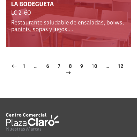
LA BODEGUETA
LC 2-60
Restaurante saludable de ensaladas, bolws,
paninis, sopas y jugos.…
1
…
6
7
8
9
10
…
12
Nuestras Marcas