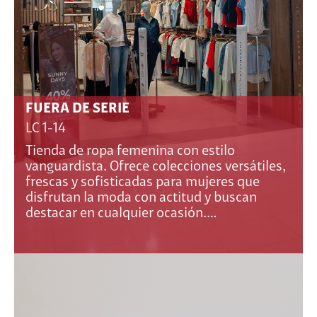
FUERA DE SERIE
LC 1-14
Tienda de ropa femenina con estilo
vanguardista. Ofrece colecciones versátiles,
frescas y sofisticadas para mujeres que
disfrutan la moda con actitud y buscan
destacar en cualquier ocasión.…